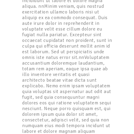
incididunt ut labore et dolore magna
aliqua. nnMinim veniam, quis nostrud
exercitation ullamco laboris nisi ut
aliquip ex ea commodo consequat. Duis
aute irure dolor in reprehenderit in
voluptate velit esse cillum dolore eu
fugiat nulla pariatur. Excepteur sint
occaecat cupidatat non proident, sunt in
culpa qui officia deserunt mollit anim id
est laborum. Sed ut perspiciatis unde
omnis iste natus error sit.nnVoluptatem
accusantium doloremque laudantium,
totam rem aperiam, eaque ipsa quae ab
illo inventore veritatis et quasi
architecto beatae vitae dicta sunt
explicabo. Nemo enim ipsam voluptatem
quia voluptas sit aspernatur aut odit aut
fugit, sed quia consequuntur magni
dolores eos qui ratione voluptatem sequi
nesciunt. Neque porro quisquam est, qui
dolorem ipsum quia dolor sit amet,
consectetur, adipisci velit, sed quia non
numquam eius modi tempora incidunt ut
labore et dolore magnam aliquam