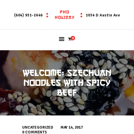
PHO
PHO HOLIDAY
(604) 931-2646
1054 D Austin Ave
HOLIDAY
0
WELCOME: SZECHUAN
NOODLES WITH SPICY
BEEF
UNCATEGORIZED
MAY 14, 2017
0
COMMENTS