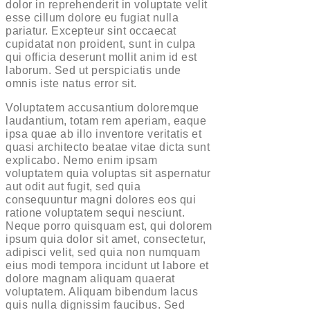
dolor in reprehenderit in voluptate velit
esse cillum dolore eu fugiat nulla
pariatur. Excepteur sint occaecat
cupidatat non proident, sunt in culpa
qui officia deserunt mollit anim id est
laborum. Sed ut perspiciatis unde
omnis iste natus error sit.
Voluptatem accusantium doloremque
laudantium, totam rem aperiam, eaque
ipsa quae ab illo inventore veritatis et
quasi architecto beatae vitae dicta sunt
explicabo. Nemo enim ipsam
voluptatem quia voluptas sit aspernatur
aut odit aut fugit, sed quia
consequuntur magni dolores eos qui
ratione voluptatem sequi nesciunt.
Neque porro quisquam est, qui dolorem
ipsum quia dolor sit amet, consectetur,
adipisci velit, sed quia non numquam
eius modi tempora incidunt ut labore et
dolore magnam aliquam quaerat
voluptatem. Aliquam bibendum lacus
quis nulla dignissim faucibus. Sed