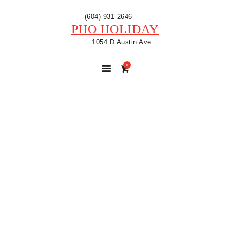
(604) 931-2646
PHO HOLIDAY
1054 D Austin Ave
0
THAI-STYLE
MUSSELS WITH
HERBS AND
COCONUT BROTH