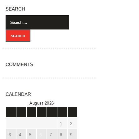
SEARCH
Search
for:
COMMENTS
CALENDAR
August 2026
M
T
W
T
F
S
S
1
2
3
4
5
6
7
8
9