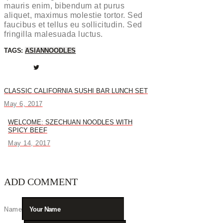
mauris enim, bibendum at purus
aliquet, maximus molestie tortor. Sed
faucibus et tellus eu sollicitudin. Sed
fringilla malesuada luctus.
TAGS:
ASIAN
NOODLES
CLASSIC CALIFORNIA SUSHI BAR LUNCH SET
Previous
POST
post:
May 6, 2017
NAVIGATION
WELCOME: SZECHUAN NOODLES WITH
Next
SPICY BEEF
post:
May 14, 2017
ADD COMMENT
Name