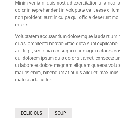
Minim veniam, quis nostrud exercitation ullamco laboris n
dolor in reprehenderit in voluptate velit esse cillum dolore
non proident, sunt in culpa qui officia deserunt mollit ani
error sit.
Voluptatem accusantium doloremque laudantium, totam rem 
quasi architecto beatae vitae dicta sunt explicabo. Nemo 
aut fugit, sed quia consequuntur magni dolores eos qui r
qui dolorem ipsum quia dolor sit amet, consectetur, adipi
ut labore et dolore magnam aliquam quaerat voluptatem. 
mauris enim, bibendum at purus aliquet, maximus molestie to
malesuada luctus.
DELICIOUS
SOUP