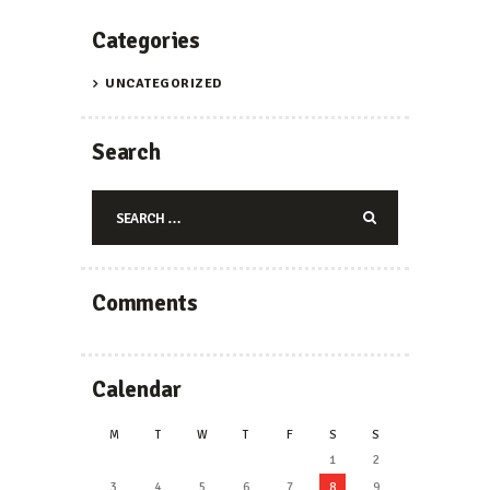
Categories
UNCATEGORIZED
Search
Search
for:
Comments
Calendar
M
T
W
T
F
S
S
1
2
3
4
5
6
7
8
9