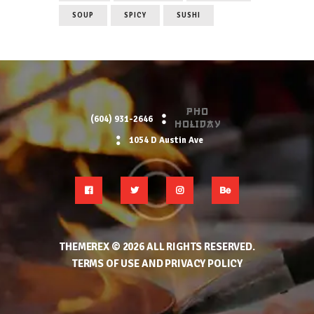
SOUP
SPICY
SUSHI
PHO
(604) 931-2646
HOLIDAY
1054 D Austin Ave
THEMEREX
© 2026 ALL RIGHTS RESERVED.
TERMS OF USE
AND
PRIVACY POLICY