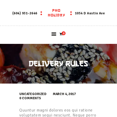
PHO
PHO HOLIDAY
(604) 931-2646
1054 D Austin Ave
HOLIDAY
0
DELIVERY RULES
UNCATEGORIZED
MARCH 4, 2017
0
COMMENTS
Quuntur magni dolores eos qui ratione
voluptatem sequi nesciunt. Neque porro