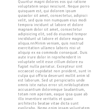
Quuntur magni dolores eos qui ratione
voluptatem sequi nesciunt. Neque porro
quisquam est, qui dolorem ipsum
quiaolor sit amet, consectetur, adipisci
velit, sed quia non numquam eius modi
tempora incidunt ut labore et dolore
magnam dolor sit amet, consectetur
adipisicing elit, sed do eiusmod tempor
incididunt ut labore et dolore magna
aliqua.nnMinim veniam, quis nostrud
exercitation ullamco laboris nisi ut
aliquip ex ea commodo consequat. Duis
aute irure dolor in reprehenderit in
voluptate velit esse cillum dolore eu
fugiat nulla pariatur. Excepteur sint
occaecat cupidatat non proident, sunt in
culpa qui officia deserunt mollit anim id
est laborum. Sed ut perspiciatis unde
omnis iste natus error sit.nnVoluptatem
accusantium doloremque laudantium,
totam rem aperiam, eaque ipsa quae ab
illo inventore veritatis et quasi
architecto beatae vitae dicta sunt
explicabo. Nemo enim ipsam voluptatem