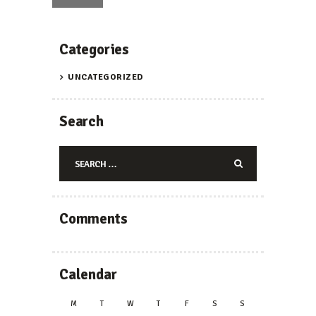
Categories
UNCATEGORIZED
Search
Search
for:
Comments
Calendar
M
T
W
T
F
S
S